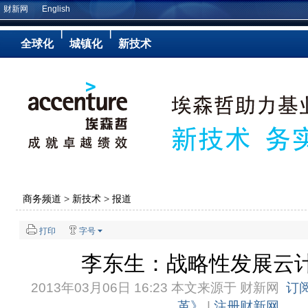
财新网
English
|
|
全球化
城镇化
新技术
商务频道
>
新技术
>
报道
打印
字号
李东生：战略性发展云
2013年03月06日 16:23 本文来源于
财新网
订
革》
|
注册财新网