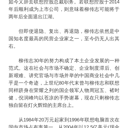
如今又辞去联想控股总裁职务。若联想控股于2014
年后顺利成为上市公司，则意味着柳传志可能将于
两年后全面退出江湖。
但即使退隐、复出、再退隐，柳传志依然是中
国知名度最高的民营企业家之一，至今仍无人出其
右。
柳传志30年的努力构成了本土企业发展的一种
范式。这在社会与市场不确定、企业制度滞后、创
新艰难、讲究官场与市场并举的中国商业社会中几
乎是一个奇迹，上世纪80年代末曾与柳传志和联想
同样跻身在荣耀之列的国企领军人物周冠五、褚时
健，倪润峰均以苍凉的手势谢幕，现在只剩柳传志
独自留在灯火辉煌的主席台上。
从1984年20万元起家到1996年联想电脑首次在
国内市场占有率第一，从2004年以12.5亿美元(现金