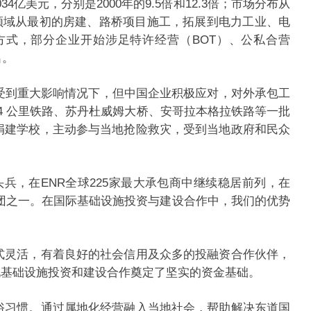
4亿美元，分别是2000年的9.5倍和12.3倍；市场分布从
领域从最初的房建、路桥项目施工，拓展到电力工业、电
方式，部分企业开始涉足特许经营（BOT）、公私合营
00名。
场受到重大影响情况下，但中国企业积极应对，对外承包工
4 公里铁路、苏丹杜威姆大桥、安哥拉本格拉铁路等一批
捐建学校，主动参与当地抢险救灾，受到当地政府和民众
，在ENR全球225家最大承包商中继续稳居前列，在
设集团之一。在国际基础设施投资与建设合作中，我们的优势
式灵活，有着良好的社会信用及众多的投融资合作伙伴，
实现基础设施投资和建设合作奠定了坚实的资金基础。
俗习惯。通过属地化经营融入当地社会，帮助解决东道国