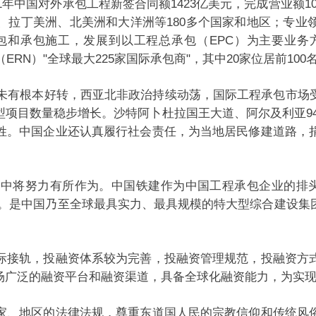
11年中国对外承包工程新签合同额1423亿美元，完成营业额103
、拉丁美洲、北美洲和大洋洲等180多个国家和地区；专业
和承包施工，发展到以工程总承包（EPC）为主要业务
（ERN）"全球最大225家国际承包商"，其中20家位居前1
机未有根本好转，西亚北非政治持续动荡，国际工程承包市
项目数量稳步增长。沙特阿卜杜拉国王大道、阿尔及利亚9
姓。中国企业还认真履行社会责任，为当地居民修建道路，
中将努力有所作为。中国铁建作为中国工程承包企业的排头兵
第7位。是中国乃至全球最具实力、最具规模的特大型综合建
际接轨，投融资体系较为完善，投融资管理规范，投融资方
市场广泛的融资平台和融资渠道，具备全球化融资能力，为
家、地区的法律法规，尊重东道国人民的宗教信仰和传统风