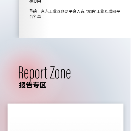
和协同
重磅！京东工业互联网平台入选 “双跨”工业互联网平
台名单