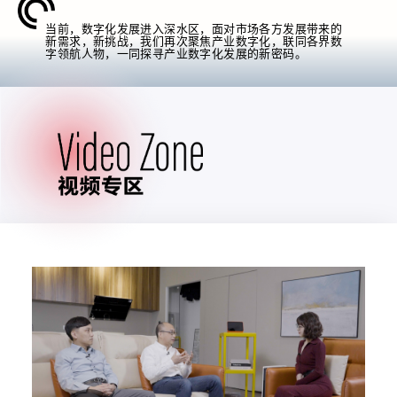
当前，数字化发展进入深水区，面对市场各方发展带来的
新需求，新挑战，我们再次聚焦产业数字化，联同各界数
字领航人物，一同探寻产业数字化发展的新密码。