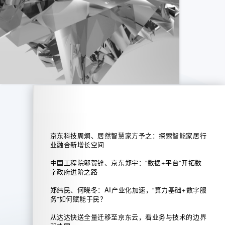
京东科技周炯、居然智慧家方予之：探索智能家居行
业融合新增长空间
中国工程院邬贺铨、京东郑宇：“数据+平台”开拓数
字政府进阶之路
郑纬民、何晓冬：AI产业化加速，“算力基础+数字服
务”如何赋能于民？
从达达快送全量迁移至京东云，看业务与技术的边界