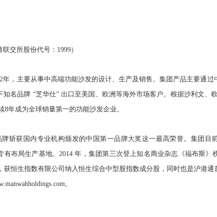
联交所股份代号：1999）
992年，主要从事中高端功能沙发的设计、生产及销售。集团产品主要通过
知名品牌 “芝华仕” 出口至美国、欧洲等海外
市场客户。
根据沙利文、欧
已连续8年成为全球销量第一的功能沙发企业。
芝华仕” 品牌斩获国内专业机构颁发的中国第一品牌大奖这一最高荣誉。集团
有布局生产基地。2014 年，集团第三次登上知名商业杂志《福布斯》榜单
8 日，获恒生指数有限公司纳入恒生综合中型股指数成分股，同时也是沪港
wahholdings.com。