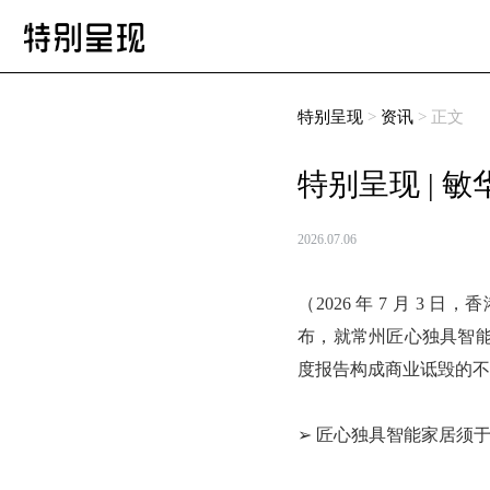
特别呈现
>
资讯
> 正文
特别呈现 |
2026.07.06
（2026 年 7 月 
布，就常州匠心独具智能家
度报告构成商业诋毁的不
➢ 匠心独具智能家居须于