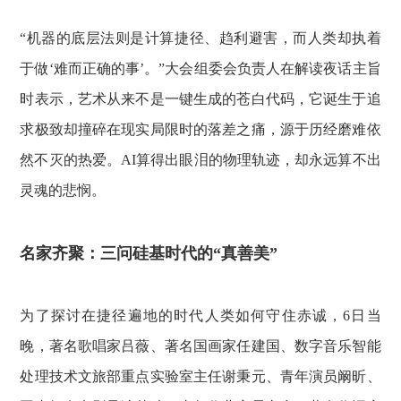
“机器的底层法则是计算捷径、趋利避害，而人类却执着
于做‘难而正确的事’。”大会组委会负责人在解读夜话主旨
时表示，艺术从来不是一键生成的苍白代码，它诞生于追
求极致却撞碎在现实局限时的落差之痛，源于历经磨难依
然不灭的热爱。AI算得出眼泪的物理轨迹，却永远算不出
灵魂的悲悯。
名家齐聚：三问硅基时代的“真善美”
为了探讨在捷径遍地的时代人类如何守住赤诚，6日当
晚，著名歌唱家吕薇、著名国画家任建国、数字音乐智能
处理技术文旅部重点实验室主任谢秉元、青年演员阚昕、