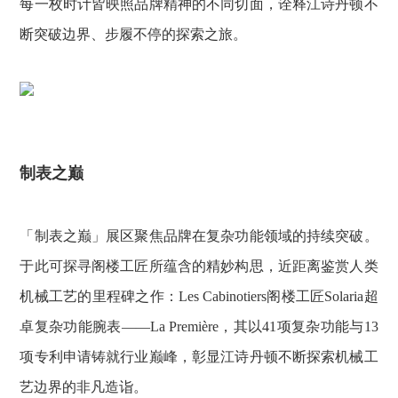
每一枚时计皆映照品牌精神的不同切面，诠释江诗丹顿不
断突破边界、步履不停的探索之旅。
制表之巅
「制表之巅」展区聚焦品牌在复杂功能领域的持续突破。
于此可探寻阁楼工匠所蕴含的精妙构思，近距离鉴赏人类
机械工艺的里程碑之作：Les Cabinotiers阁楼工匠Solaria超
卓复杂功能腕表——La Première，其以41项复杂功能与13
项专利申请铸就行业巅峰，彰显江诗丹顿不断探索机械工
艺边界的非凡造诣。