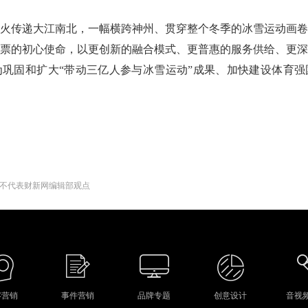
火传递大江南北，一幅横跨神州、贯穿整个冬季的冰雪运动画卷
票的初心使命，以更创新的融合模式、更普惠的服务供给、更深
巩固和扩大“带动三亿人参与冰雪运动”成果、加快建设体育强
频道，不代表财新网编辑部观点
容营销
事件营销
品牌专题
创意设计
音视