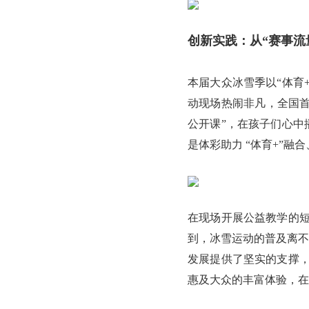
创新实践：从“赛事流
本届大众冰雪季以“体育
动现场热闹非凡，全国首
公开课”，在孩子们心中
是体彩助力 “体育+”
在现场开展公益教学的短
到，冰雪运动的普及离不
发展提供了坚实的支撑，
惠及大众的丰富体验，在