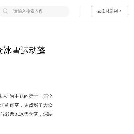
去往财新网 >
众冰雪运动蓬
未来”为主题的第十二届全
河的夜空，更点燃了大众
体育彩票以冰雪为笔，深度