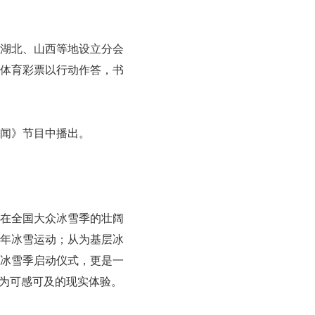
湖北、山西等地设立分会
体育彩票以行动作答，书
新闻》节目中播出。
在全国大众冰雪季的壮阔
年冰雪运动；从为基层冰
冰雪季启动仪式，更是一
化为可感可及的现实体验。