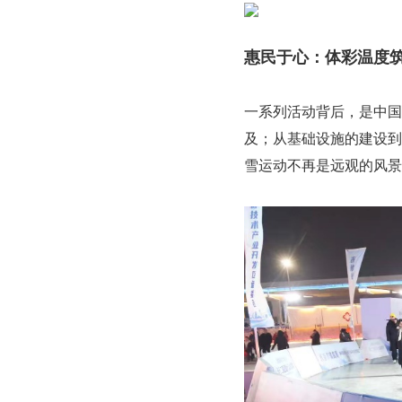
惠民于心：体彩温度
一系列活动背后，是中国
及；从基础设施的建设到
雪运动不再是远观的风景