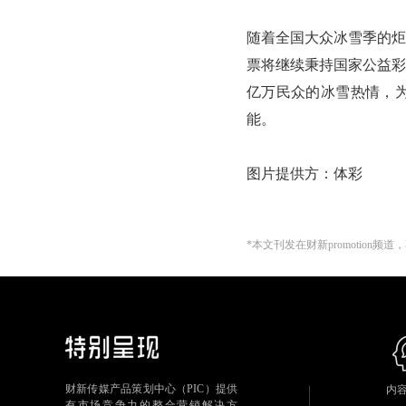
随着全国大众冰雪季的炬
票将继续秉持国家公益彩
亿万民众的冰雪热情，为
能。
图片提供方：体彩
*本文刊发在财新promotion
财新传媒产品策划中心（PIC）提供
内
有市场竞争力的整合营销解决方