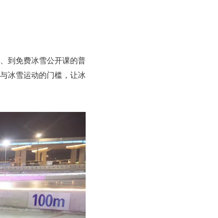
办、到免费冰雪公开课的普
与冰雪运动的门槛，让冰