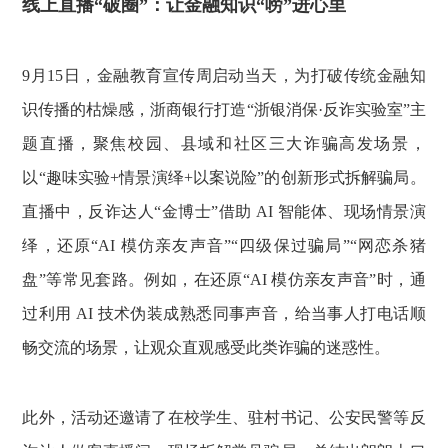
线上直播“破圈”：让金融知识“唠”进心里
9月15日，金融教育宣传周启动当天，为打破传统金融知
识传播的枯燥感，浙商银行打造“浙银消保·反诈实验室”主
题直播，聚焦校园、县域和社区三大诈骗高发场景，
以“趣味实验+情景演绎+以案说险”的创新形式拆解骗局。
直播中，反诈达人“金博士”借助 AI 智能体、现场情景演
绎，还原“AI 模仿亲友声音”“四级保过骗局”“网恋杀猪
盘”等常见套路。例如，在还原“AI 模仿亲友声音”时，通
过利用 AI 技术伪装成熟悉同事声音，给当事人打电话顺
畅交流的场景，让观众直观感受此类诈骗的迷惑性。
此外，活动还邀请了在校学生、驻村书记、公安民警等反