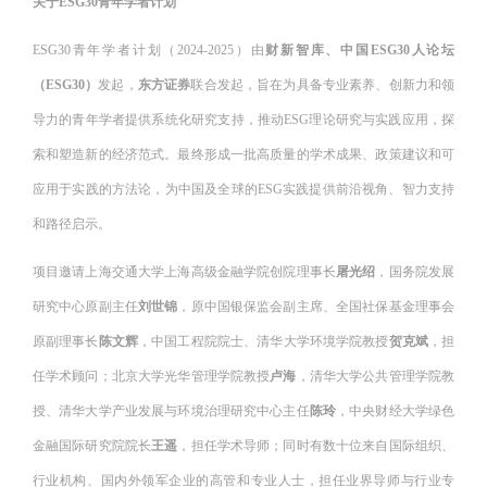
关于ESG30青年学者计划
ESG30青年学者计划（2024-2025）由
财新智库、中国ESG30人论坛
（ESG30）
发起，
东方证券
联合发起，旨在为具备专业素养、创新力和领
导力的青年学者提供系统化研究支持，推动ESG理论研究与实践应用，探
索和塑造新的经济范式。最终形成一批高质量的学术成果、政策建议和可
应用于实践的方法论，为中国及全球的ESG实践提供前沿视角、智力支持
和路径启示。
项目邀请上海交通大学上海高级金融学院创院理事长
屠光绍
，国务院发展
研究中心原副主任
刘世锦
，原中国银保监会副主席、全国社保基金理事会
原副理事长
陈文辉
，中国工程院院士、清华大学环境学院教授
贺克斌
，担
任学术顾问；北京大学光华管理学院教授
卢海
，清华大学公共管理学院教
授、清华大学产业发展与环境治理研究中心主任
陈玲
，中央财经大学绿色
金融国际研究院院长
王遥
，担任学术导师；同时有数十位来自国际组织、
行业机构、国内外领军企业的高管和专业人士，担任业界导师与行业专