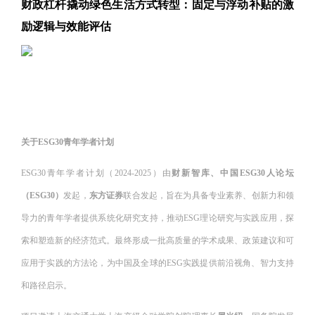
财政杠杆撬动绿色生活方式转型：固定与浮动补贴的激
励逻辑与效能评估
关于ESG30青年学者计划
ESG30青年学者计划（2024-2025）由
财新智库、中国ESG30人论坛
（ESG30）
发起，
东方证券
联合发起，旨在为具备专业素养、创新力和领
导力的青年学者提供系统化研究支持，推动ESG理论研究与实践应用，探
索和塑造新的经济范式。最终形成一批高质量的学术成果、政策建议和可
应用于实践的方法论，为中国及全球的ESG实践提供前沿视角、智力支持
和路径启示。