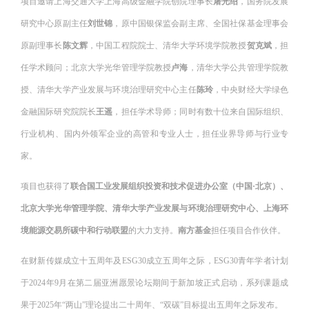
项目邀请上海交通大学上海高级金融学院创院理事长
屠光绍
，国务院发展
研究中心原副主任
刘世锦
，原中国银保监会副主席、全国社保基金理事会
原副理事长
陈文辉
，中国工程院院士、清华大学环境学院教授
贺克斌
，担
任学术顾问；北京大学光华管理学院教授
卢海
，清华大学公共管理学院教
授、清华大学产业发展与环境治理研究中心主任
陈玲
，中央财经大学绿色
金融国际研究院院长
王遥
，担任学术导师；同时有数十位来自国际组织、
行业机构、国内外领军企业的高管和专业人士，担任业界导师与行业专
家。
项目也获得了
联合国工业发展组织投资和技术促进办公室（中国·北京）、
北京大学光华管理学院、清华大学产业发展与环境治理研究中心、上海环
境能源交易所碳中和行动联盟
的大力支持。
南方基金
担任项目合作伙伴。
在财新传媒成立十五周年及ESG30成立五周年之际，ESG30青年学者计划
于2024年9月在第二届亚洲愿景论坛期间于新加坡正式启动，系列课题成
果于2025年“两山”理论提出二十周年、“双碳”目标提出五周年之际发布。