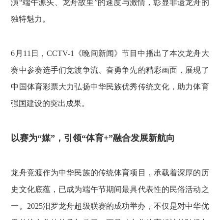
演“端午源头、龙舟故里”的速度与激情，彰显非遗龙舟的
独特魅力。
6月11日，CCTV-1《晚间新闻》节目中播出了本次龙舟大
赛中参赛选手们竞渡争流、奋勇争先的精彩画面，展现了
中国体育彩票大力弘扬中华民族优秀传统文化，助力体育
强国建设的突出成果。
以赛为“媒”，引领“体育+”融合发展新航向
龙舟竞渡作为中华民族的传统体育项目，承载着深厚的历
史文化底蕴，已成为端午节期间最具代表性的民俗活动之
一。2025汨罗龙舟超级联赛的成功举办，不仅是对中华优