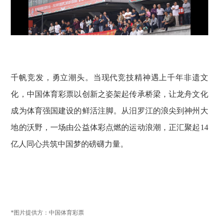
千帆竞发，勇立潮头。当现代竞技精神遇上千年非遗文
化，中国体育彩票以创新之姿架起传承桥梁，让龙舟文化
成为体育强国建设的鲜活注脚。从汨罗江的浪尖到神州大
地的沃野，一场由公益体彩点燃的运动浪潮，正汇聚起14
亿人同心共筑中国梦的磅礴力量。
*图片提供方：中国体育彩票