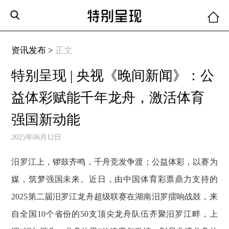
资讯发布 >
正文
特别呈现 | 央视《晚间新闻》：公
益体彩赋能千年龙舟，激活体育
强国新动能
2025年06月12日
汨罗江上，锣鼓齐鸣，千舟竞发争渡；公益体彩，以赛为
媒，筑梦强国未来。近日，由中国体育彩票鼎力支持的
2025第二届汨罗江龙舟超级联赛在湖南汨罗擂响战鼓，来
自全国10个省份的50支顶尖龙舟队伍齐聚汨罗江畔，上