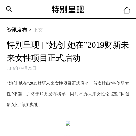
资讯发布 >
正文
特别呈现 | “她创 她在”2019财新未
来女性项目正式启动
2019年09月25日
“她创 她在”2019财新未来女性项目正式启动，首次推出“科创新女
性”评选，并将于12月发布榜单，同时举办未来女性论坛暨“科创
新女性”颁奖典礼。