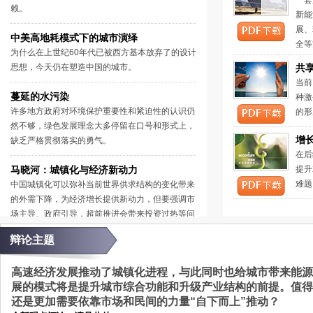
一套
赖。
新能
展、
中美高地耗模式下的城市演绎
全等
为什么在上世纪60年代已被西方基本放弃了的设计
思想，今天仍在塑造中国的城市。
共
当前
蔓延的水污染
种激
许多地方政府对环境保护重要性和紧迫性的认识仍
的形
然不够，绿色发展理念大多停留在口号和形式上，
增
缺乏严格贯彻落实的勇气。
在后
马晓河：城镇化与经济新动力
提升
难题
中国城镇化可以弥补当前世界供求结构的变化带来
的外需下降，为经济增长提供新动力，但要强调市
场主导、政府引导，超前推进会带来投资过热等问
题。
辩论主题
高速经济发展推动了城镇化进程，与此同时也给城市带来能源
展的模式将是提升城市综合功能和升级产业结构的前提。值得
还是更加需要依靠市场和民间的力量“自下而上”推动？