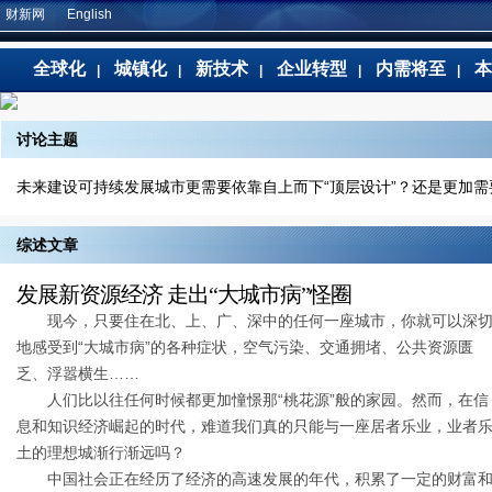
财新网
English
全球化
城镇化
新技术
企业转型
内需将至
本
|
|
|
|
|
讨论主题
未来建设可持续发展城市更需要依靠自上而下“顶层设计”？还是更加
综述文章
发展新资源经济 走出“大城市病”怪圈
现今，只要住在北、上、广、深中的任何一座城市，你就可以深
地感受到“大城市病”的各种症状，空气污染、交通拥堵、公共资源匮
乏、浮嚣横生……
人们比以往任何时候都更加憧憬那“桃花源”般的家园。然而，在信
息和知识经济崛起的时代，难道我们真的只能与一座居者乐业，业者
土的理想城渐行渐远吗？
中国社会正在经历了经济的高速发展的年代，积累了一定的财富