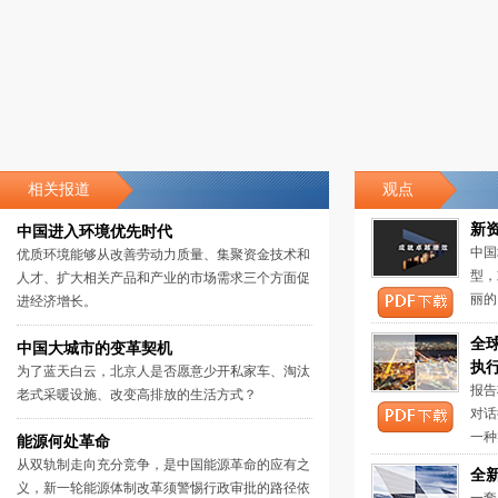
相关报道
观点
新
中国进入环境优先时代
中国
优质环境能够从改善劳动力质量、集聚资金技术和
型，
人才、扩大相关产品和产业的市场需求三个方面促
丽的
进经济增长。
全
中国大城市的变革契机
执
为了蓝天白云，北京人是否愿意少开私家车、淘汰
报告
老式采暖设施、改变高排放的生活方式？
对话
一种
能源何处革命
从双轨制走向充分竞争，是中国能源革命的应有之
全
义，新一轮能源体制改革须警惕行政审批的路径依