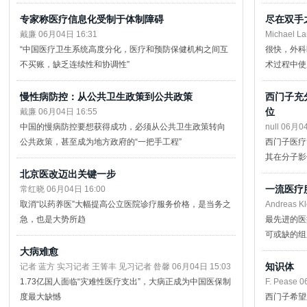
专家称医疗信息化受制于体制障碍
尽在双手
戴廉 06月04日 16:31
Michael L
“中国医疗卫生系统高度分化，医疗和预防保健机构之间互
很快，外科
不买账，缺乏连续性和协调性”
术过程中使
慢性病防控：从公共卫生政策到公共政策
西门子充
位
戴廉 06月04日 16:55
中国的慢病防控要想获得成功，必须从公共卫生政策转向
null 06月0
公共政策，甚至成为地方政府的“一把手工程”
西门子医疗
其在分子影
北京医改迈出关键一步
一流医疗
常红晓 06月04日 16:00
取消“以药养医”大幅提高公立医院诊疗服务价格，是当务之
Andreas K
急，也是大势所趋
最先进的医
可或缺的组
大病难愈
知识体
记者 蓝方 实习记者 王箐丰 见习记者 昝馨 06月04日 15:03
1.73亿国人面临“灾难性医疗支出”，大病正成为中国医保制
F. Pease 
度最大缺憾
西门子希望