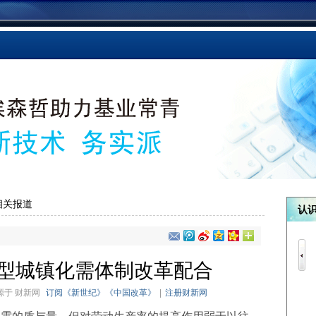
相关报道
认
型城镇化需体制改革配合
来源于
财新网
订阅《新世纪》《中国改革》
|
注册财新网