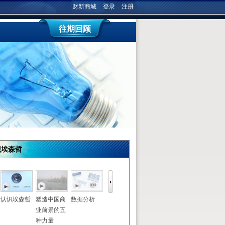
财新商城
登录
注册
往期回顾
识埃森哲
认识埃森哲
塑造中国商
数据分析
埃森哲互动
认识埃森哲
塑造中国商
业前景的五
营销服务
业前景的五
种力量
种力量