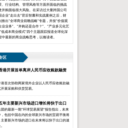
景、行业结构、管理风格等方面所面临的挑战
使并购面临很大风险。在采访过大量跨国公司
国企业“走出去”背后智囊和实战案例之后，财
别推出“全球商业前瞻战略”专题，并按“价值观
企业业务”、“并购还是合作？”、“产业多元化艺
和“低成本商业模式”四个主题跟踪报道全球化深
程中最新的商业战略思考，以飨读者。
专区
香港开展首单离岸人民币应收账款融资
香港首次协助两家境外企业以人民币应收账款融
式开展采购和供货贸易。
五年主要新兴市场进口增长将快于出口
集团的最新一期“环球贸易展望”报告指出，未来
中，包括中国在内的全球新兴市场的贸易平衡将
，主要新兴市场的进口在未来将以快于出口的速
长。