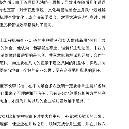
业务之后，由于管理层无法统一思想，导致其在随后几年遭遇
柳传志直言，对于联想来说，文化与管理磨合是并购中最难解
梳理企业文化，成立决策委员会。对重大决策进行商讨，并
速度和管理效率都得到了提高。
工程机械企业CIFA的中联重科创始人詹纯新用“包容、共
购的体会。他认为，包容就是尊重、理解和主动适应。中西方
,清除障碍最需要的是包容。共享意味着坦诚和开放，合作与
殖民，而是要在共同的愿景下建立共同的利益体，实现共同
要在当地做一个好的企业公民，要在企业承担应尽的责任。
事长李书福，在不同场合多次强调一定要非常注意和各利
并购带来了不理解和不信任，只有充分地尊重各相关方面的利
沟通，才能为并购以后的企业成功发展铺平道路。”
沃比其在福特旗下时更大自主权，外界对沃尔沃的印象，
理解，使企业在并购之后，顺利完成合并过渡，并在并购六