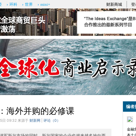
财新商城
登
经
环科
世界
mini+
编者
：海外并购的必修课
5日 09:32 来源于
财新网
|
评论（
0
）
金融
本土
进军新兴市场的同时，新兴国家的企业也越来越多地向西