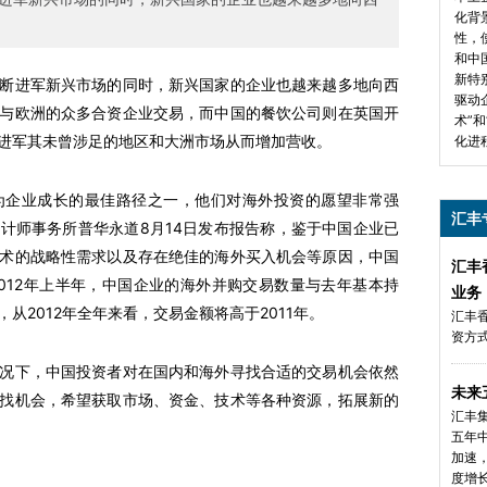
化背
性，
和中
新特
进军新兴市场的同时，新兴国家的企业也越来越多地向西
驱动
与欧洲的众多合资企业交易，而中国的餐饮公司则在英国开
术”
进军其未曾涉足的地区和大洲市场从而增加营收。
化进
企业成长的最佳路径之一，他们对海外投资的愿望非常强
汇丰
计师事务所普华永道8月14日发布报告称，鉴于中国企业已
术的战略性需求以及存在绝佳的海外买入机会等原因，中国
汇丰
012年上半年，中国企业的海外并购交易数量与去年基本持
业务
从2012年全年来看，交易金额将高于2011年。
汇丰
资方
下，中国投资者对在国内和海外寻找合适的交易机会依然
未来
找机会，希望获取市场、资金、技术等各种资源，拓展新的
汇丰
五年
加速
度增