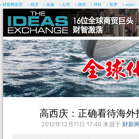
财新网首页
经济
金融
公司
政经
环科
世界
mini+
高西庆：正确看待海外
2012年12月11日 17:46 来源于
财新