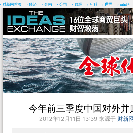
财新网首页
经济
金融
公司
政经
环科
世界
mini+
今年前三季度中国对外并
2012年12月11日 13:39 来源于
财新