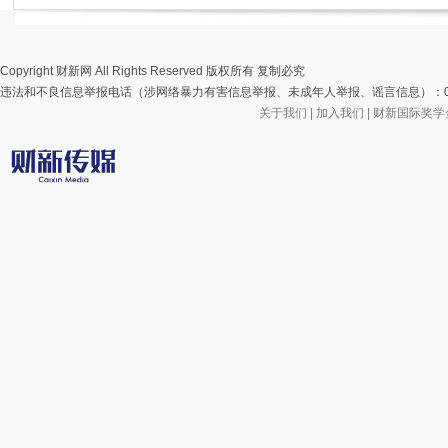
Copyright 财新网 All Rights Reserved 版权所有 复制必究
违法和不良信息举报电话（涉网络暴力有害信息举报、未成年人举报、谣言信息）：010-85905
关于我们
|
加入我们
|
财新国际奖学