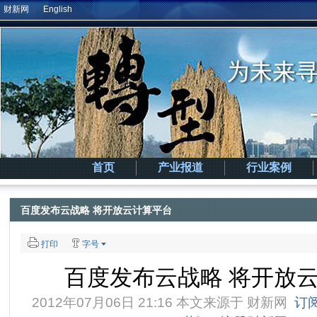
财新网
English
首页
产业报道
行业案例
百度发布云战略 将开放云计算平台
打印
字号
百度发布云战略 将开放
2012年07月06日 21:16 本文来源于
财新网
订