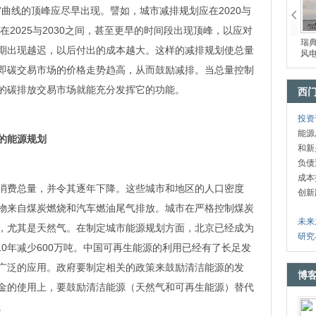
”曲线的顶峰应尽早出现。譬如，城市减排规划应在2020与
在2025与2030之间，甚至更早的时间段出现顶峰，以应对
瑞
期出现越迟，以后付出的成本越大。这样的减排规划使总量
风
即碳交易市场的价格走势趋高，从而鼓励减排。当总量控制
的碳排放交易市场就能充分发挥它的功能。
西
投资
能源
的能源规划
和新
负债
成本
费总量，并令其逐年下降。这些城市和地区的人口密度
创新
物来自煤炭燃烧和汽车燃油尾气排放。城市在严格控制煤炭
未来
，尤其是天然气。在制定城市能源规划方面，北京已经成为
研究
10年减少600万吨。中国可再生能源的利用已经有了长足发
广泛的应用。政府要制定相关的政策来鼓励清洁能源的发
博
金的使用上，要鼓励清洁能源（天然气和可再生能源）替代
。