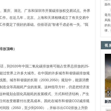
面作
如
重庆、湖北、广东和深圳市开展碳排放权交易试点。外界
毫无
工作。在近几年，北京、上海和天津相继成立了有关交易中
风险
工作奠定了很好的基础。但俗语说“智者千虑必有一失。”我
的长
律、
视 
排放顶峰）
到2020年中国二氧化碳排放将可能占世界总排放的25-
已超过世界上许多大城市。在中国的许多城市和省级碳排放规
图。城市和省级的长期（2030,2050）规划中，能源消费
、制造业等高能耗产业的发展。这种指导方针，仍是把经济发
这种规划会固化高能耗的发展模式、方式和经济结构，产生
任何改变都要付出更高成本。因此在城市和省级CO2减排规
新
段（2050，至少到2030），并标示出CO2排放上升阶