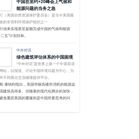
中国在里约+20峰会上气候和
能源问题的当务之急
DC（美国自然资源保护委员会）是当今美国最
效的非营利环境保护组织之一
行动来实现甚至超额完成中国的气候和能源
十二五”计划目标。
中外对话
绿色建筑评估体系的中国困境
“中外对话”是世界上第一个中英双语
网站，以报道、讨论中国环境问题为中心，为
外不同观点交流碰撞提供平台。
斯·康纳利指出，美国华丽高楼所消耗的能源远
国建筑高得多。但随着的现代化脚步的加快，
避免重蹈美国的覆辙则是中国所要思考的问