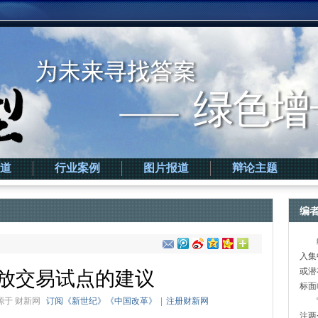
道
行业案例
图片报道
辩论主题
编
经
入集
或潜
放交易试点的建议
标面
来源于
财新网
订阅《新世纪》《中国改革》
|
注册财新网
“里
注两