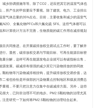
、城乡协调措施等等。除了CO2，还应把其它的温室气体也
上，所产生的甲烷要应予重视。除了建筑、电力、工业排出
温室气体总量的35%左右。目前，主要收集和减少的温室气
氮N2O、全氟化物PFCs和六氟化硫 SF6。这些气体都可以
低和计算统计方法不完善，生物质能的碳汇作用在减排规划
目共同推进。在开展碳排放权交易试点工作时，要了解并
进行。显然，碳排放权交易与节能目标、可再生能源目标密
电量分解，这样可再生能源发电企业就可以有碳指标出售，
能源发展。碳减排有很强的减少其它污染物排放的协同效
，颗粒物等污染物减排相挂钩，提升碳排放权交易价值，达
市二省也恰恰是环保部的污染物重点控制地区和煤炭消费总
予重视，不要只把注意力仅集中在碳减排方面。另外，这些
很大，已到非治理不可的地步。PM2.5颗粒物的治理尤其
注意研究一下如何将PM2.5颗粒物的治理结合起来。