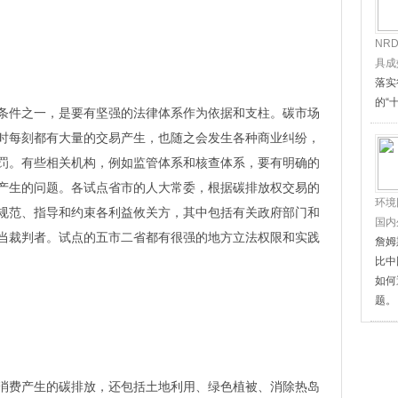
NR
具成
落实
的“
件之一，是要有坚强的法律体系作为依据和支柱。碳市场
时每刻都有大量的交易产生，也随之会发生各种商业纠纷，
罚。有些相关机构，例如监管体系和核查体系，要有明确的
产生的问题。各试点省市的人大常委，根据碳排放权交易的
环境
规范、指导和约束各利益攸关方，其中包括有关政府部门和
国内
当裁判者。试点的五市二省都有很强的地方立法权限和实践
詹姆
比中
如何
题。
费产生的碳排放，还包括土地利用、绿色植被、消除热岛