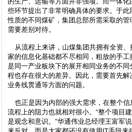
的生产、运输等方面并非强项。而一体化
些环节提出了非常明确具体的要求。于此
性质的不同煤矿，集团总部所需采取的管
需要差别对待。
从流程上来讲，山煤集团共拥有全资、控
家的信息化基础都不尽相同，粗放的手工
是同一产业板块下的展开相同业务的不同
程也存在很大的差异。因此，需要首先解
业务线贯通等方面的问题。
也正是因为内部的强大需求，在整个信
流程上的阻力也就相对很小。“整个项目
是观念和意识。”华通伟业总经理王富军说
来反对，而是大家都还没有使用IT手段来