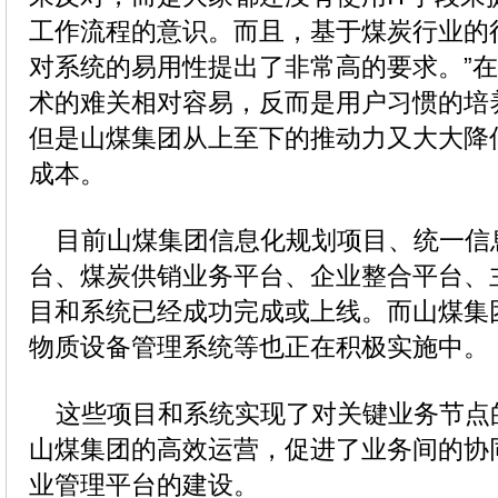
工作流程的意识。而且，基于煤炭行业的
对系统的易用性提出了非常高的要求。”
术的难关相对容易，反而是用户习惯的培
但是山煤集团从上至下的推动力又大大降
成本。
目前山煤集团信息化规划项目、统一信
台、煤炭供销业务平台、企业整合平台、
目和系统已经成功完成或上线。而山煤集团
物质设备管理系统等也正在积极实施中。
这些项目和系统实现了对关键业务节点
山煤集团的高效运营，促进了业务间的协
业管理平台的建设。