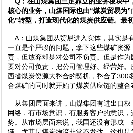
Q：在山煤集团三足鼎立的业务板块中
核心的业务，山煤国际也由“煤炭贸易为”
化”转型，打造现代化的煤炭供应链。最
A：山煤集团从贸易进入实体，其实是
一直是个严峻的问题，拿下这些煤矿资源
责，但放弃却是对公司不负责。但是作为
要对公司负责，把公司管理好、经营好。
西省煤炭资源大整合的契机，整合了300
合煤矿的同时就开始了煤炭供应链的整合
从集团层面来讲，山煤集团有进出口权
网络，有市场意识，有服务客户的意识，
势。从市场层面来说，我国还没有形成一
链，尤其是煤炭物流非常不发达，这也是