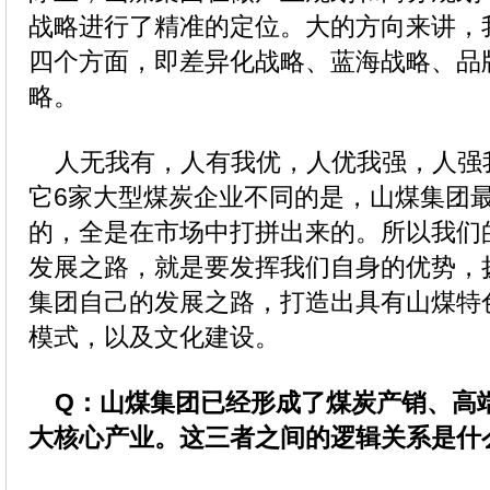
战略进行了精准的定位。大的方向来讲，
四个方面，即差异化战略、蓝海战略、品
略。
人无我有，人有我优，人优我强，人强
它6家大型煤炭企业不同的是，山煤集团
的，全是在市场中打拼出来的。所以我们
发展之路，就是要发挥我们自身的优势，
集团自己的发展之路，打造出具有山煤特
模式，以及文化建设。
Q：山煤集团已经形成了煤炭产销、高
大核心产业。这三者之间的逻辑关系是什