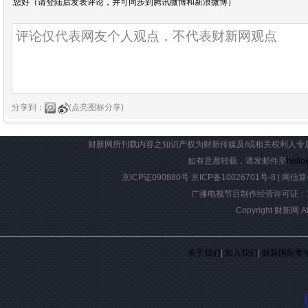
您好（请
登陆
后发表评论，并可同步到腾讯微博和新浪微博）
分享到：
(点亮图标分享)
财新网所刊载内容之知识产权为财新传媒及/或相关权利人专
如有意愿转载，请发邮件至
hello
京ICP证090880号
京ICP备10026701号-8
|
网信算备
广播电视节目制作经营许可证：京
Copyright 财新网 
关于我们
|
加入我们
|
财新国际奖