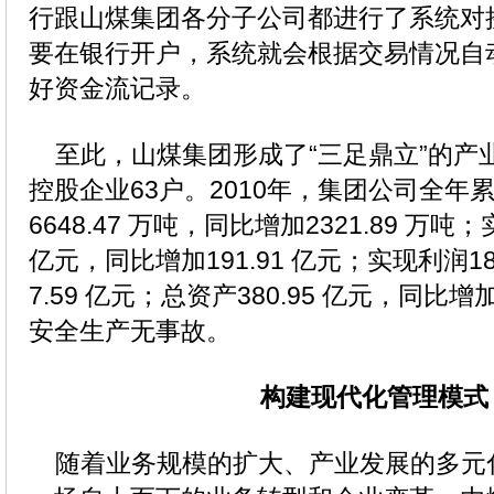
行跟山煤集团各分子公司都进行了系统对
要在银行开户，系统就会根据交易情况自
好资金流记录。
至此，山煤集团形成了“三足鼎立”的产
控股企业63户。2010年，集团公司全年
6648.47 万吨，同比增加2321.89 万吨
亿元，同比增加191.91 亿元；实现利润1
7.59 亿元；总资产380.95 亿元，同比增加
安全生产无事故。
构建现代化管理模式
随着业务规模的扩大、产业发展的多元