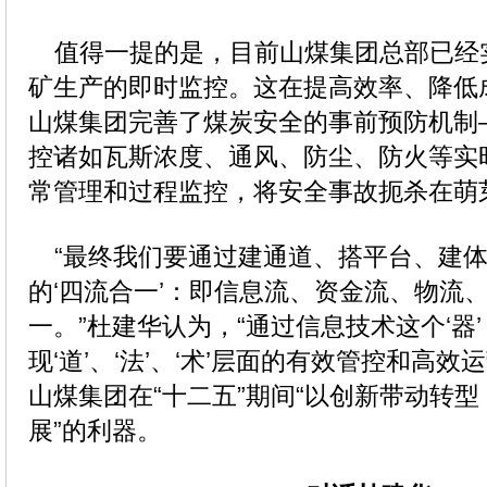
值得一提的是，目前山煤集团总部已经
矿生产的即时监控。这在提高效率、降低
山煤集团完善了煤炭安全的事前预防机制
控诸如瓦斯浓度、通风、防尘、防火等实
常管理和过程监控，将安全事故扼杀在萌
“最终我们要通过建通道、搭平台、建体
的‘四流合一’：即信息流、资金流、物流
一。”杜建华认为，“通过信息技术这个‘器
现‘道’、‘法’、‘术’层面的有效管控和高效
山煤集团在“十二五”期间“以创新带动转
展”的利器。