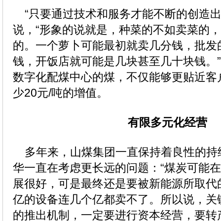
“只要通过技术和服务才能不断的创造出
说，“形象的说就是，种菜的不如卖菜的
的。一个萝卜可能最初就卖几分钱，批发
钱，开饭店就可能是几块甚至几十块钱。
数字化配煤中心的煤，不仅能够更贴近客
少20元/吨的增值。
有限多元化经营
多年来，山煤集团一直保持着良性的持
华一直在考虑更长远的问题：“煤炭可能
展很好，可是最终还是要被新能源所取代
亿的设备连几个亿都卖不了。所以说，关
的推出机制，一定要进行资本经营，要转