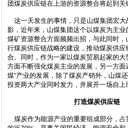
团煤炭供应链在上游的资源整合将起到关
这一天发生的事情，只是山煤集团宏大
影，近年来，山煤集团这个以煤炭为主业
煤矿资源整合方面频频出招，与此同时，
行煤炭供应链战略的建设，推动煤炭供应
合。同时，作为一家以煤炭贸易起家的大
方面不断强化煤炭主业的发展，另一方面
煤”产业的发展，除了煤炭产销外，山煤
投资两大产业同时发力，并展开一场自上
打造煤炭供应链
煤炭作为能源产业的重要组成部分，占