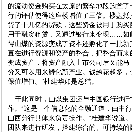
的流动资金购买在太原的繁华地段购置了
行的评估使得这座楼增值了三倍。楼盘抵
贷了十几亿的贷款，这些资金被用于购买
用于融资租赁，又通过银行来变现……如
得山煤的资源变成了资本还孵化了一批新
直在进行资源和资产的整合，把整合而来
变成资产，将资产融入上市公司后又能马
分又可以用来孵化新产业。钱越花越多，
保值增值。”杜建华如是总结。
于此同时，山煤集团还与中国银行进行“
作。“这是一个信息化的金融通道，由中
山西分行具体来负责操作。”杜建华说道
团队来进行研发，搭建综合的、可持续的