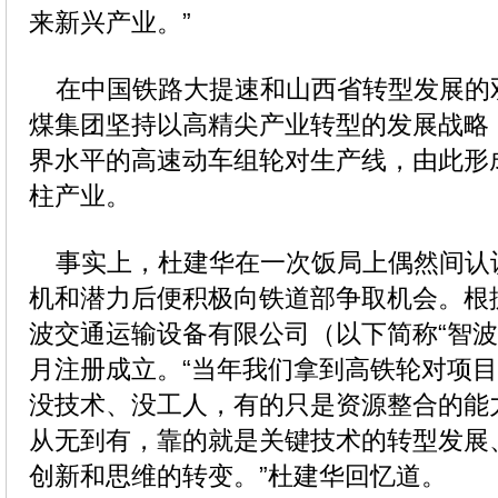
来新兴产业。”
在中国铁路大提速和山西省转型发展的
煤集团坚持以高精尖产业转型的发展战略
界水平的高速动车组轮对生产线，由此形
柱产业。
事实上，杜建华在一次饭局上偶然间认
机和潜力后便积极向铁道部争取机会。根
波交通运输设备有限公司（以下简称“智波公
月注册成立。“当年我们拿到高铁轮对项
没技术、没工人，有的只是资源整合的能
从无到有，靠的就是关键技术的转型发展
创新和思维的转变。”杜建华回忆道。