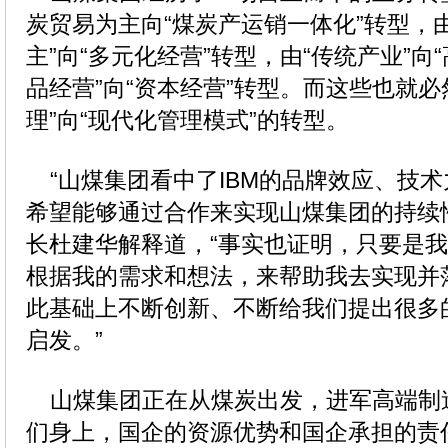
炭贸易为主向“煤炭产运销一体化”转型，
主”向“多元化经营”转型，由“传统产业”向
品经营”向“资本经营”转型。而这些也就必
理”向“现代化管理模式”的转型。
“山煤集团看中了IBM的品牌效应、技
希望能够通过合作来实现山煤集团的持续
长杜建华解释道，“事实也证明，只要是
根据我的需求和想法，来帮助我去实现并
此基础上不断创新、不断给我们提出很多
启发。”
山煤集团正在从煤炭出发，进军高端制
们身上，国企的资源优势和国企承担的责