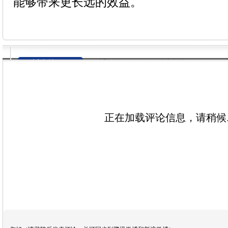
能够带来更长远的效益。
全部评论（
0
）
精品评论（
0
）
热门评论（
0
）
新浪微博（
0
）
正在加载评论信息，请稍候..