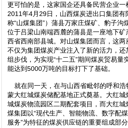
更可怕的是，这家国企还具备民营企业一
2011年4月29日，山西煤炭进出口集团
称“山煤集团”）蒲县万家庄煤矿、豹子沟
位于吕梁山南端西麓的蒲县是一座地下矿
西省西南部县城。对山煤集团而言，这两
不仅为集团煤炭产业注入了新的活力，还
组步伐，为实现“十二五”期间煤炭贸易量
能达到5000万吨的目标打下了基础。
就在同一天，在与山西省毗邻的呼和浩
蒙大红城煤炭储配基地正式奠基。大红城
城煤炭物流园区二期配套项目，而大红城
煤集团以“现代生产、智能物流、数字配
服务”为特征的煤炭供应链的重要组成部