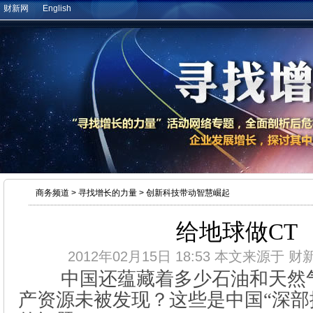
财新网
English
商务频道
>
寻找增长的力量
>
创新科技带动智慧崛起
给地球做CT
2012年02月15日 18:53 本文来源于
财
中国还蕴藏着多少石油和天然气
产资源未被发现？这些是中国“深部