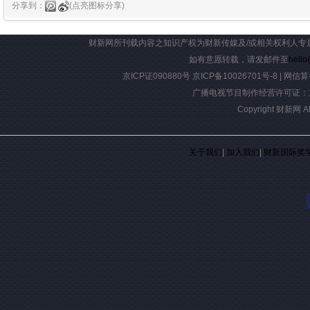
分享到：
(点亮图标分享)
财新网所刊载内容之知识产权为财新传媒及/或相关权利人专
如有意愿转载，请发邮件至
hello
京ICP证090880号
京ICP备10026701号-8
|
网信算备
广播电视节目制作经营许可证：京
Copyright 财新网 
关于我们
|
加入我们
|
财新国际奖